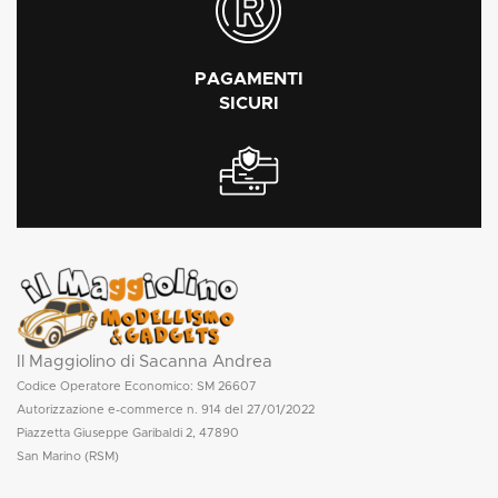
PAGAMENTI
SICURI
Il Maggiolino di Sacanna Andrea
Codice Operatore Economico: SM 26607
Autorizzazione e-commerce n. 914 del 27/01/2022
Piazzetta Giuseppe Garibaldi 2, 47890
San Marino (RSM)