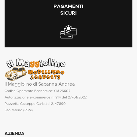
PAGAMENTI
SICURI
Il Maggiolino di Sacanna Andrea
Codice Operatore Economico: SM 26607
Autorizzazione e-commerce n. 914 del 27/01/2022
Piazzetta Giuseppe Garibaldi 2, 47890
San Marino (RSM)
AZIENDA