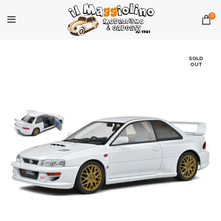
0
SOLD
OUT