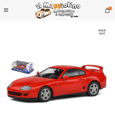
0
SOLD
OUT