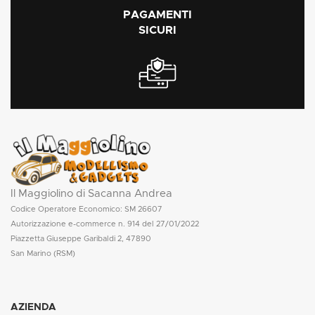
PAGAMENTI
SICURI
Il Maggiolino di Sacanna Andrea
Codice Operatore Economico: SM 26607
Autorizzazione e-commerce n. 914 del 27/01/2022
Piazzetta Giuseppe Garibaldi 2, 47890
San Marino (RSM)
AZIENDA