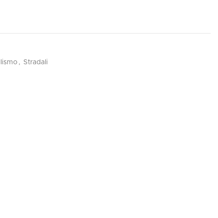
lismo
,
Stradali