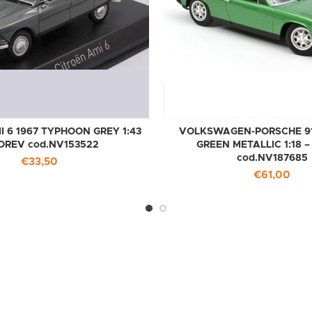
I 6 1967 TYPHOON GREY 1:43
VOLKSWAGEN-PORSCHE 914
OREV cod.NV153522
GREEN METALLIC 1:18 
cod.NV187685
€
33,50
€
61,00