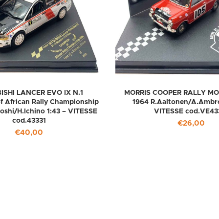
ISHI LANCER EVO IX N.1
MORRIS COOPER RALLY M
 African Rally Championship
1964 R.Aaltonen/A.Ambro
oshi/H.Ichino 1:43 – VITESSE
VITESSE cod.VE43
cod.43331
€
26,00
€
40,00