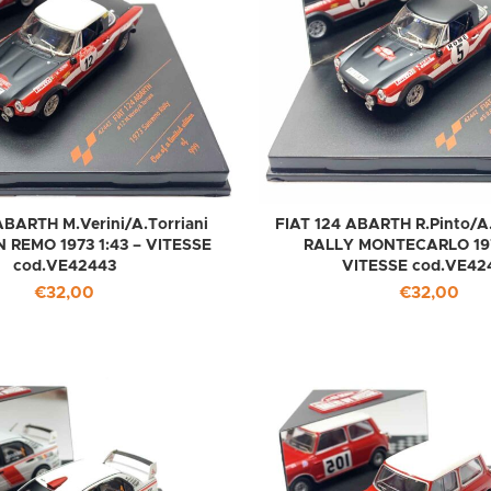
ABARTH M.Verini/A.Torriani
FIAT 124 ABARTH R.Pinto/A
 REMO 1973 1:43 – VITESSE
RALLY MONTECARLO 197
cod.VE42443
VITESSE cod.VE42
€
32,00
€
32,00