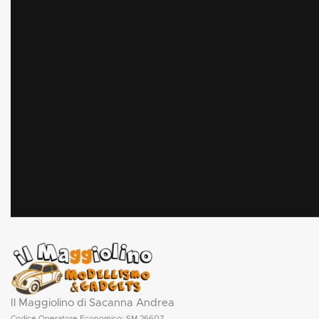
Il Maggiolino di Sacanna Andrea
Codice Operatore Economico: SM 26607