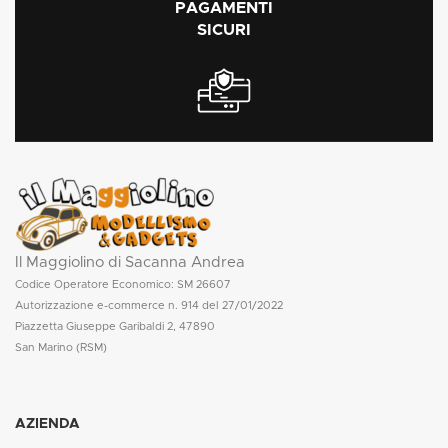
PAGAMENTI
SICURI
Il Maggiolino di Sacanna Andrea
Codice Operatore Economico: SM 26607
Autorizzazione e-commerce n. 914 del 27/01/2022
Piazzetta Giuseppe Garibaldi 2, 47890
San Marino (RSM)
AZIENDA