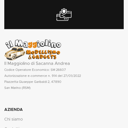
Il Maggiolino di Sacanna Andrea
Codice Operatore Economico: SM 26607
Autorizzazione e-commerce n. 914 del 27/01/2022
Piazzetta Giuseppe Garibaldi 2, 47890
San Marino (RSM)
AZIENDA
Chi siamo