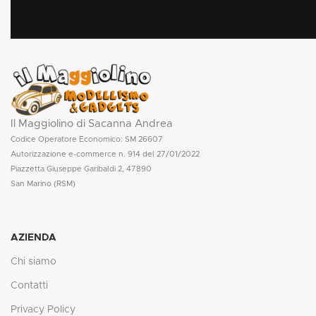
Il Maggiolino di Sacanna Andrea
Codice Operatore Economico: SM 26607
Autorizzazione e-commerce n. 914 del 27/01/2022
Piazzetta Giuseppe Garibaldi 2, 47890
San Marino (RSM)
AZIENDA
Chi siamo
Contatti
Privacy Policy